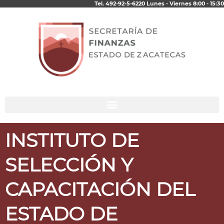
Tel. 492-92-5-6220 Lunes - Viernes 8:00 - 15:30
Ir
al
contenido
INSTITUTO DE
SELECCIÓN Y
CAPACITACIÓN DEL
ESTADO DE