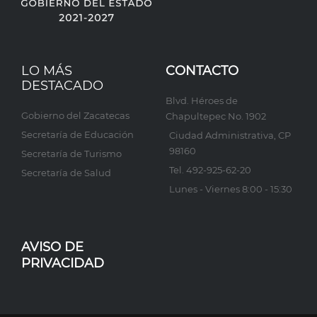
LO MÁS
CONTACTO
DESTACADO
Blvd. Héroes de
Gobierno del Zacatecas
Chapultepec No. 1902
Secretaría de Educación
Ciudad Administrativa, CP
98160
Secretaría de Turismo
Tel. 492-925-62-20
Secretaría de Salud
Lunes - Viernes 8:00 - 15:30
AVISO DE
PRIVACIDAD