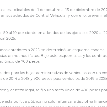
ales aplicables del 1 de octubre al 15 de diciembre de 2025
en sus adeudos de Control Vehicular y, con ello, prevenir e
el 50 al 10 por ciento en adeudos de los ejercicios 2020 al 
cal 2025.
dos anteriores a 2025, se determinó un esquema especial p
adas en hechos ilícitos. Bajo este esquema, las y los contri
ago único de 700 pesos.
idades para las bajas administrativas de vehículos, con un 
es de 2014 a 2018 y 900 pesos para vehículos de 2019 a 2025
den y certeza legal, se fijó una tarifa única de 400 pesos p
esta política pública no sólo refuerza la disciplina financie