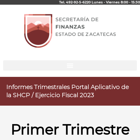
Tel. 492-92-5-6220 Lunes - Viernes 8:00 - 15:30
Ir
al
contenido
Informes Trimestrales Portal Aplicativo de
la SHCP / Ejercicio Fiscal 2023
Primer Trimestre